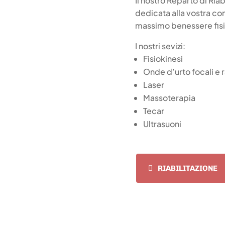
Il nostro Reparto di Ria
dedicata alla vostra co
massimo benessere fis
I nostri sevizi:
Fisiokinesi
Onde d’urto focali e r
Laser
Massoterapia
Tecar
Ultrasuoni
RIABILITAZIONE