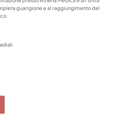
bilitazione presso Athena Medica è un’unità
mpleta guarigione e al raggiungimento del
ico.
adiali