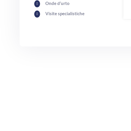
Onde d’urto

Visite specialistiche
