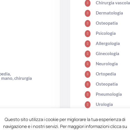
Chirurgia vascol

Dermatologia

Osteopatia

Psicologia

Allergologia

Ginecologia

Neurologia

pedia,
Ortopedia

a mano, chirurgia
Osteopatia

Pneumologia

Urologia

Questo sito utilizza i cookie per migliorare la tua esperienza di
navigazione e i nostri servizi. Per maggiori informazioni clicca su