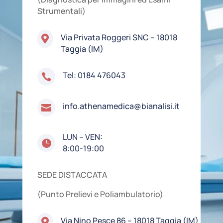
Strumentali)
Via Privata Roggeri SNC – 18018

Taggia (IM)
Tel:
0184 476043

info.athenamedica@bianalisi.it

LUN – VEN:

8:00-19:00
SEDE DISTACCATA
(Punto Prelievi e Poliambulatorio)
Via Nino Pesce 86 – 18018 Taggia (IM)
