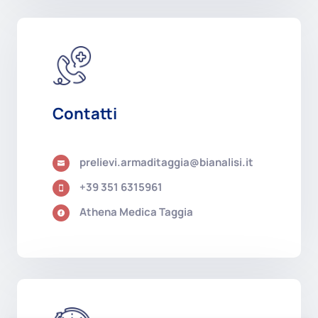
Contatti
prelievi.armaditaggia@bianalisi.it

+39 351 6315961

Athena Medica Taggia
