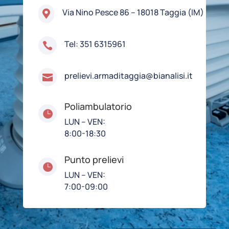
Via Nino Pesce 86 – 18018 Taggia (IM)

Tel: 351 6315961

prelievi.armaditaggia@bianalisi.it

Poliambulatorio

LUN – VEN:
8:00-18:30
Punto prelievi

LUN – VEN:
7:00-09:00