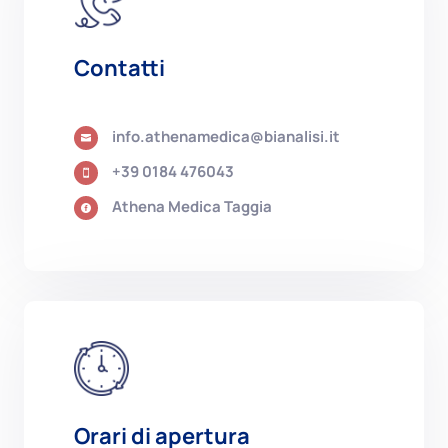
Contatti
info.athenamedica@bianalisi.it

+39 0184 476043

Athena Medica Taggia

Orari di apertura